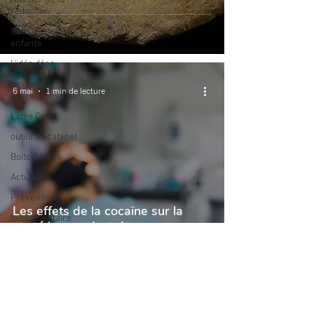
rédaction
L'atelier des
enfants
L'idée déco
Le geste
6 mai
1 min de lecture
écoresponsable
L'idée Com'
outils du cabinet
Boite à idées
Actualités
Prévention
Les effets de la cocaïne sur la
bucco dentaire
santé bucco-dentaire
réseaux sociaux