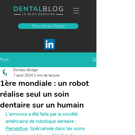
S'incrire au Replay
Post
Docteur Bridge
7 août 2024
2 min de lecture
1ère mondiale : un robot
réalise seul un soin
dentaire sur un humain
L’annonce a été faite par la société 
américaine de robotique dentaire ; 
Perceptive
. Spécialisée dans les soins 