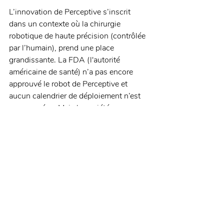
L’innovation de Perceptive s’inscrit 
dans un contexte où la chirurgie 
robotique de haute précision (contrôlée 
par l’humain), prend une place 
grandissante. La FDA (l'autorité 
américaine de santé) n’a pas encore 
approuvé le robot de Perceptive et 
aucun calendrier de déploiement n’est 
encore prévu. Mais la société a su 
mobiliser les investisseurs en levant pas 
moins de 30 millions de dollars ; un 
avenir prometteur pour l’IA dans le 
monde dentaire.