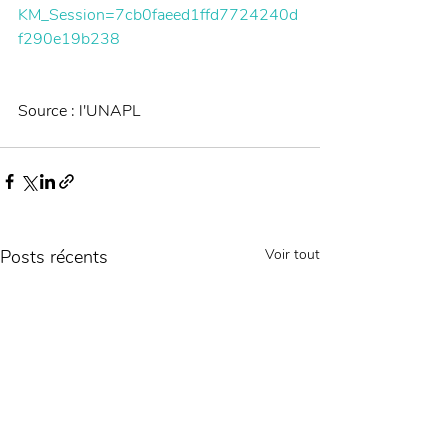
KM_Session=7cb0faeed1ffd7724240d
f290e19b238
Source : l'UNAPL 
Posts récents
Voir tout