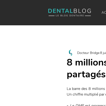
AC
Docteur Bridge
8 ju
8 millio
partagé
La barre des 8 million
Un chiffre multiplié par 
« 
Le DMP est progressi