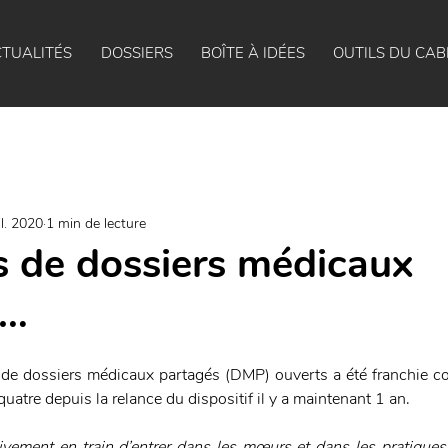
TUALITÉS
DOSSIERS
BOÎTE À IDÉES
OUTILS DU CAB
il. 2020
1 min de lecture
ns de dossiers médicaux
s…
s de dossiers médicaux partagés (DMP) ouverts a été franchie 
quatre depuis la relance du dispositif il y a maintenant 1 an.
vement en train d’entrer dans les mœurs et dans les pratiques