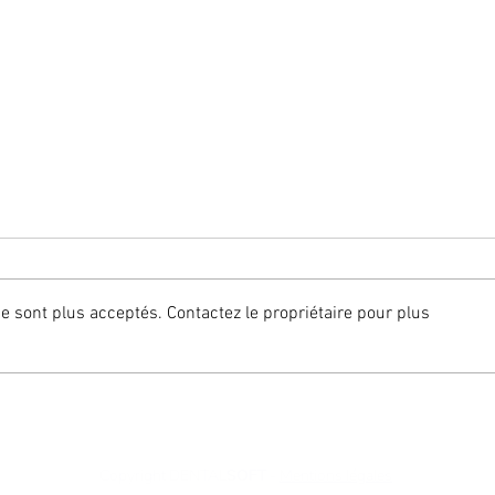
 sont plus acceptés. Contactez le propriétaire pour plus
Des pharmaciens autorisés
Une 
à délivrer des prescriptions
prod
de traitement dentaire
cabi
Copyright DENTAL
SOFT
-
Mentions légales