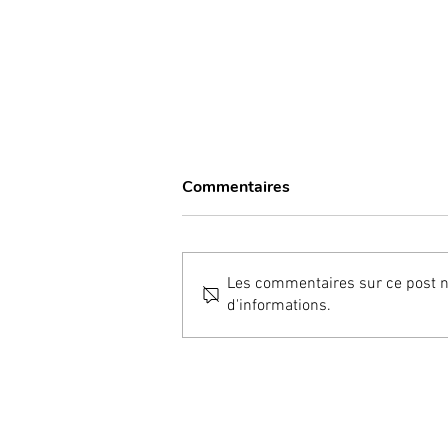
Commentaires
Les commentaires sur ce post ne
d'informations.
“Bone Smashing” ; une
tendance qui inquiète