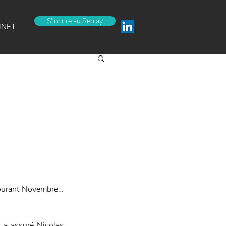
S'incrire au Replay
INET
courant Novembre… 
, a assuré Nicolas 