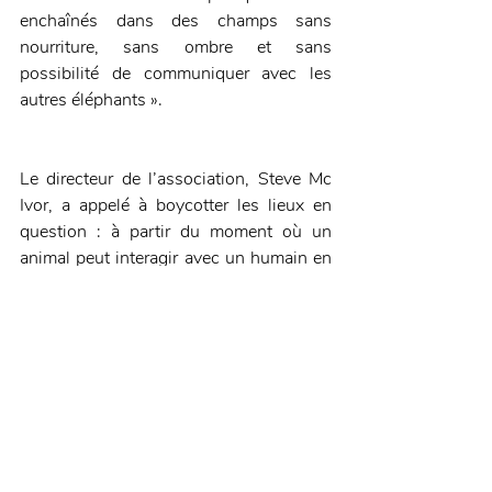
enchaînés dans des champs sans 
nourriture, sans ombre et sans 
possibilité de communiquer avec les 
autres éléphants ».
Le directeur de l’association, Steve Mc 
Ivor, a appelé à boycotter les lieux en 
question : à partir du moment où un 
animal peut interagir avec un humain en 
le prenant dans ses bras ou en pouvant 
faire un selfie, c’est un acte de cruauté 
envers les animaux.
Source : slate.fr