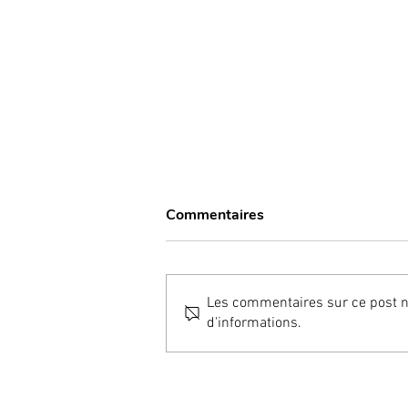
Commentaires
Les commentaires sur ce post ne
d'informations.
“Bone Smashing” ; une
tendance qui inquiète