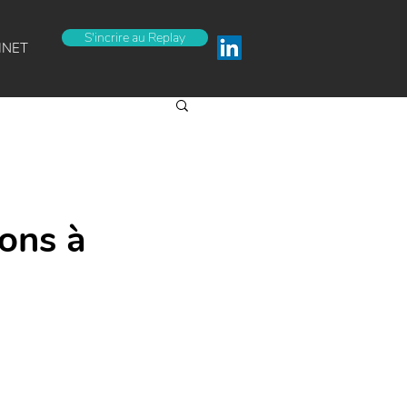
S'incrire au Replay
INET
ions à