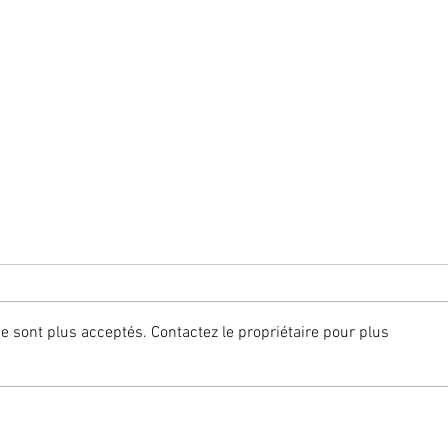
 sont plus acceptés. Contactez le propriétaire pour plus
Des pharmaciens autorisés
Une 
à délivrer des prescriptions
prod
de traitement dentaire
cabi