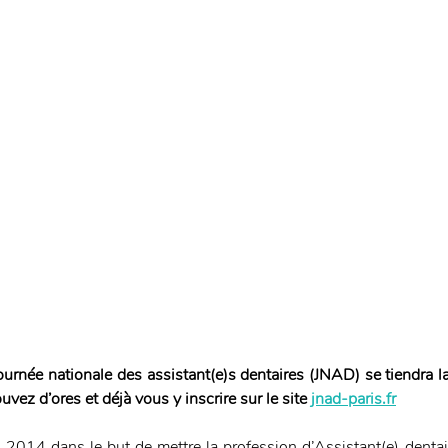
urnée nationale des assistant(e)s dentaires (JNAD) se tiendra la
vez d’ores et déjà vous y inscrire sur le site 
jnad-paris.fr
2014 dans le but de mettre la profession d’Assistant(e) dentaire