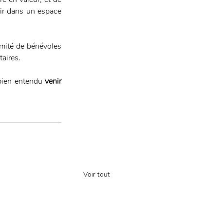
nir dans un espace 
mité de bénévoles 
aires. 
bien entendu 
venir 
Voir tout