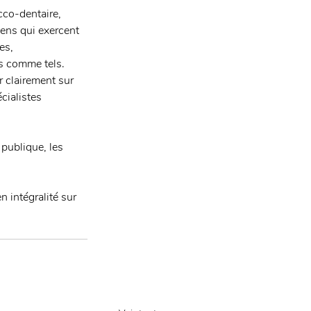
cco-dentaire, 
iens qui exercent 
es, 
s comme tels.
r clairement sur 
cialistes 
publique, les 
n intégralité sur 