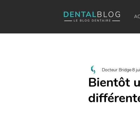
AC
Docteur Bridge
8 ju
Bientôt 
différent