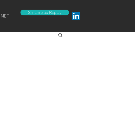
S'incrire au Replay
INET