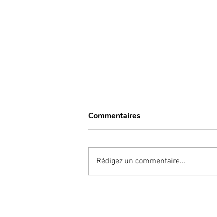
Commentaires
Rédigez un commentaire...
“Bone Smashing” ; une
tendance qui inquiète