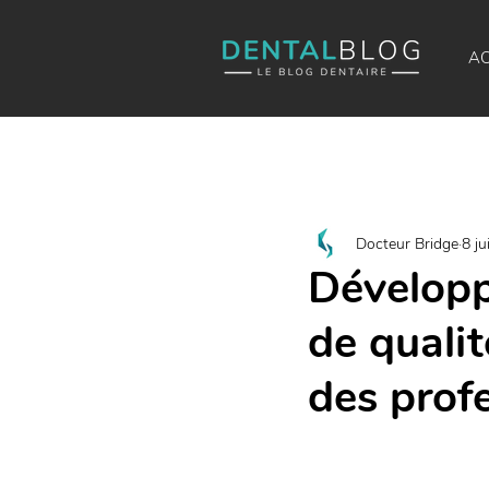
AC
Docteur Bridge
8 ju
Développ
de qualit
des prof