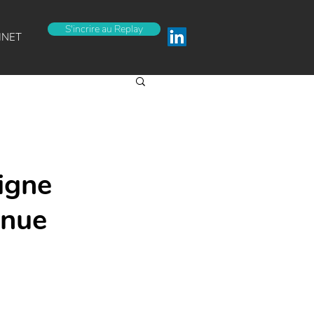
S'incrire au Replay
INET
igne
inue