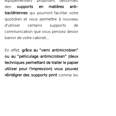
équipementiers proposent désormais 
des 
supports en matières anti-
bactériennes
 qui pourront faciliter votre 
quotidien et vous permettre à nouveau 
d'utiliser certains supports de 
communication que vous pensiez devoir 
bannir de votre cabinet... 
En effet, 
grâce au "verni antimicrobien" 
ou au "pelliculage antimicrobien" (deux 
techniques permettant de traiter le papier 
utiliser pour l'impression) vous pouvez 
réintégrer des supports print 
comme les 
plaquettes, cartes de visites ou cartons 
de rendez-vous en toute sécurité au sein 
du cabinet.