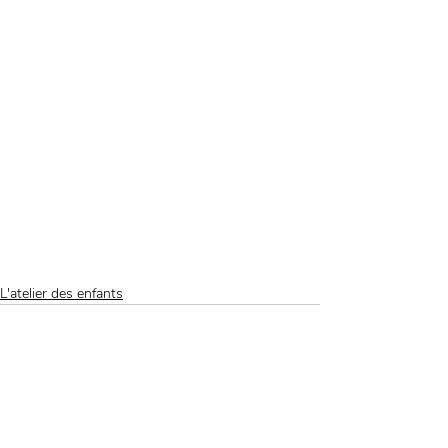
L'atelier des enfants
Posts récents
Voir tout