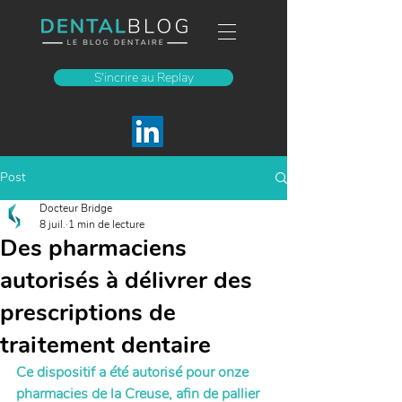
S'incrire au Replay
Post
Docteur Bridge
8 juil.
1 min de lecture
Des pharmaciens
autorisés à délivrer des
prescriptions de
traitement dentaire
Ce dispositif a été autorisé pour onze 
pharmacies de la Creuse, afin de pallier 