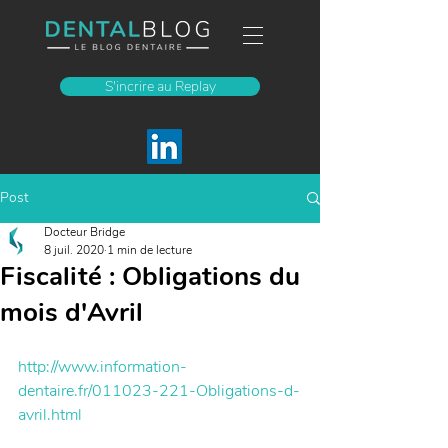
S'incrire au Replay
Post
Docteur Bridge
8 juil. 2020
1 min de lecture
Fiscalité : Obligations du
mois d'Avril
http://www.information-
dentaire.fr/011023-221-Obligations-d-
avril.html