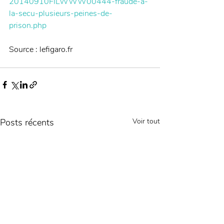
20140910FILWWW00444-fraude-a-
la-secu-plusieurs-peines-de-
prison.php
Source : lefigaro.fr
Posts récents
Voir tout