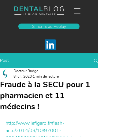
S'incrire au Replay
Post
Docteur Bridge
8 juil. 2020
1 min de lecture
Fraude à la SECU pour 1
pharmacien et 11
médecins !
http://www.lefigaro.fr/flash-
actu/2014/09/10/97001-