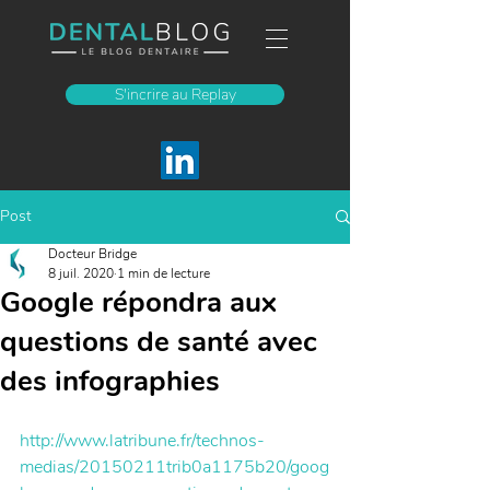
S'incrire au Replay
Post
Docteur Bridge
8 juil. 2020
1 min de lecture
Google répondra aux
questions de santé avec
des infographies
http://www.latribune.fr/technos-
medias/20150211trib0a1175b20/goog