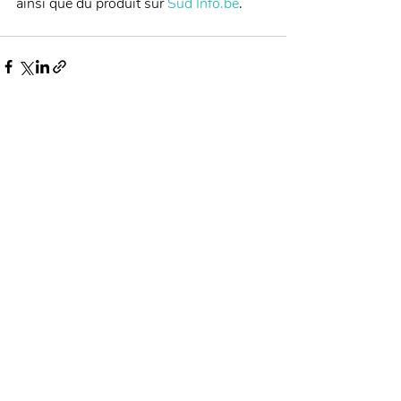
ainsi que du produit sur 
Sud Info.be
.
Posts récents
Voir tout