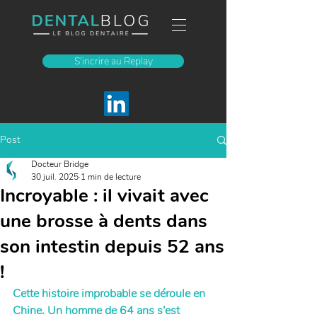
S'incrire au Replay
Post
Docteur Bridge
30 juil. 2025
1 min de lecture
Incroyable : il vivait avec
une brosse à dents dans
son intestin depuis 52 ans
!
Cette histoire improbable se déroule en 
Chine. Un homme de 64 ans s’est 