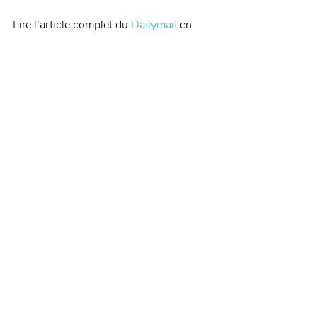
Lire l’article complet du 
Dailymail
 en 
anglais, ou retrouvez l’article source sur 
EDPdentaire.fr
 !
Posts récents
Voir tout