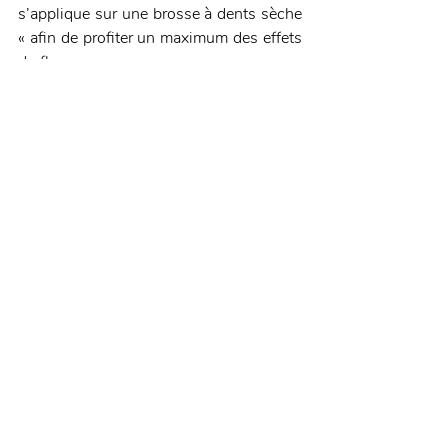
s’applique sur une brosse à dents sèche 
« afin de profiter un maximum des effets 
du fluor ».
Cet article a été complété par de 
nombreux commentaires de lectrices, et 
notamment à propos des outils 
d’hygiène adapté aux porteurs 
d’appareils dentaires d’orthodontie.
Découvrez l’article en intégralité sur 
Madmoizelle.com ! 
Posts récents
Voir tout