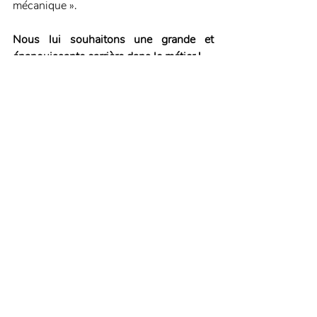
mécanique ».
Nous lui souhaitons une grande et 
épanouissante carrière dans le métier !
Source : Le Républicain Lorrain
Faits-divers / Vécu
Posts récents
Voir tout