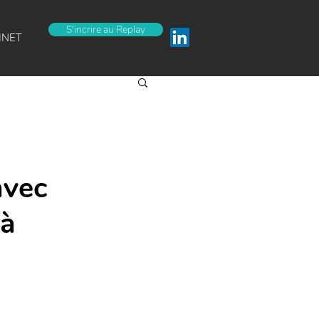
S'incrire au Replay
INET
avec
 à