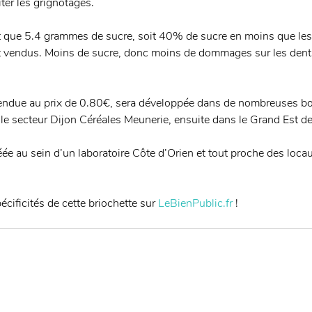
ter les grignotages. 
nt que 5.4 grammes de sucre, soit 40% de sucre en moins que les
 vendus. Moins de sucre, donc moins de dommages sur les dents
 vendue au prix de 0.80€, sera développée dans de nombreuses bo
 le secteur Dijon Céréales Meunerie, ensuite dans le Grand Est de
éée au sein d’un laboratoire Côte d’Orien et tout proche des loca
cificités de cette briochette sur 
LeBienPublic.fr
 !