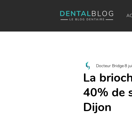
AC
Docteur Bridge
8 ju
La brioc
40% de s
Dijon