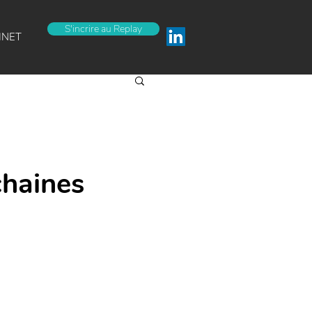
S'incrire au Replay
INET
chaines