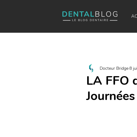
AC
Docteur Bridge
8 ju
LA FFO d
Journées 