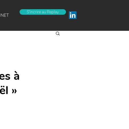
S'incrire au Replay
INET
es à
ël »