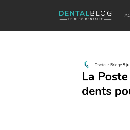
AC
Docteur Bridge
8 ju
La Poste
dents po