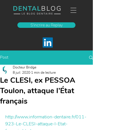
S'incrire au Replay
Post
Docteur Bridge
8 juil. 2020
1 min de lecture
Le CLESI, ex PESSOA
Toulon, attaque l’État
français
http://www.information-dentaire.fr/011-
923-Le-CLESI-attaque-l-Etat-