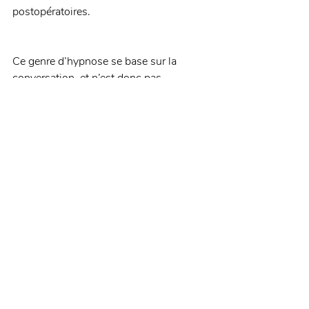
postopératoires. 
Ce genre d’hypnose se base sur la 
conversation, et n’est donc pas 
chronophage pour le praticien, qui 
l’exerce tout en travaillant dans la 
bouche du patient. 
Et vous, pratiquez-vous l’hypnose, 
quelle qu’elle soit, au sein de votre 
cabinet ? 
Retrouvez l’article dans son intégralité 
sur 
Dentalespace.com
 !