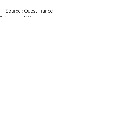
Source : Ouest France
Faits-divers / Vécu
Posts récents
Voir tout