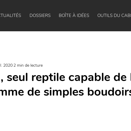
TUALITÉS
DOSSIERS
BOÎTE À IDÉES
OUTILS DU CAB
il. 2020
2 min de lecture
, seul reptile capable de
omme de simples boudoirs