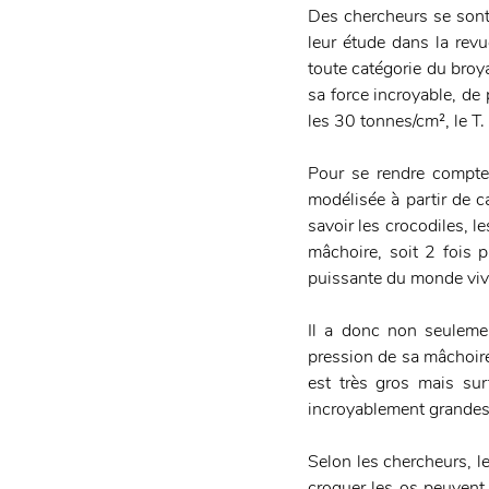
Des chercheurs se sont i
leur étude dans la rev
toute catégorie du broya
sa force incroyable, de
les 30 tonnes/cm², le T.
Pour se rendre compte 
modélisée à partir de ca
savoir les crocodiles, le
mâchoire, soit 2 fois p
puissante du monde viv
Il a donc non seulemen
pression de sa mâchoire 
est très gros mais sur
incroyablement grandes,
Selon les chercheurs, le
croquer les os peuvent 