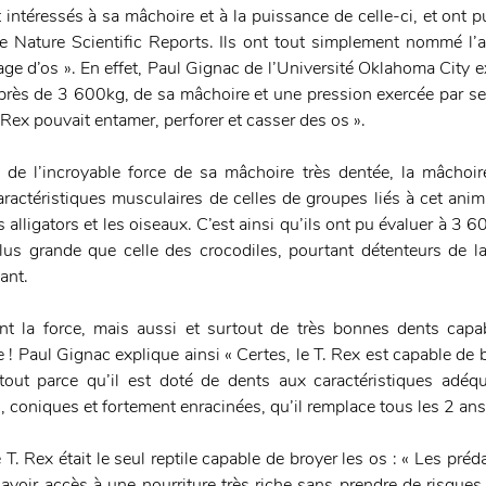
ntéressés à sa mâchoire et à la puissance de celle-ci, et ont pub
ue Nature Scientific Reports. Ils ont tout simplement nommé l’
ge d’os ». En effet, Paul Gignac de l’Université Oklahoma City ex
 près de 3 600kg, de sa mâchoire et une pression exercée par ses
 Rex pouvait entamer, perforer et casser des os ».
de l’incroyable force de sa mâchoire très dentée, la mâchoir
ractéristiques musculaires de celles de groupes liés à cet anima
s alligators et les oiseaux. C’est ainsi qu’ils ont pu évaluer à 3 6
lus grande que celle des crocodiles, pourtant détenteurs de la
ant.
t la force, mais aussi et surtout de très bonnes dents capabl
! Paul Gignac explique ainsi « Certes, le T. Rex est capable de br
tout parce qu’il est doté de dents aux caractéristiques adéqu
 coniques et fortement enracinées, qu’il remplace tous les 2 ans
 T. Rex était le seul reptile capable de broyer les os : « Les préd
avoir accès à une nourriture très riche sans prendre de risques 