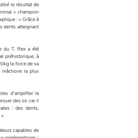
lié le résultat de 
animal « champion 
plique : « Grâce à 
 dents atteignant 
e du T. Rex a été 
l préhistorique, à 
00kg la force de sa 
 mâchoire la plus 
es d’amplifier la 
oyer des os car il 
ates : des dents, 
 ».
ateurs capables de 
supplémentaires : 