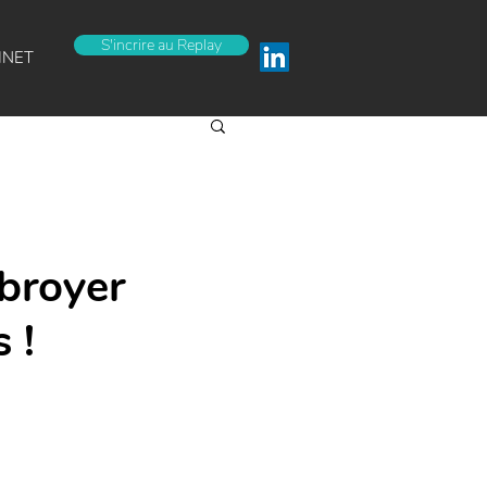
S'incrire au Replay
INET
 broyer
 !