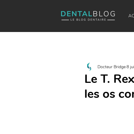
AC
Docteur Bridge
8 ju
Le T. Rex
les os c