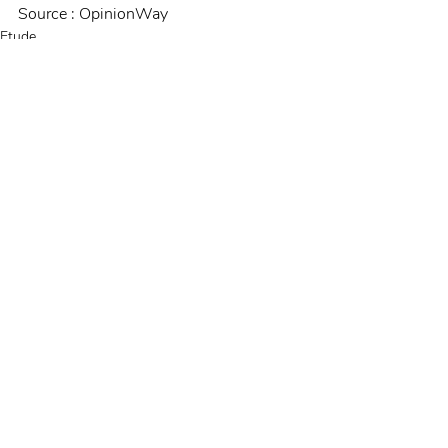
Source : OpinionWay
Etude
Posts récents
Voir tout