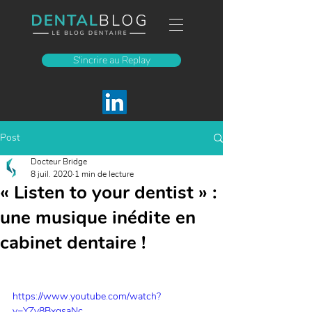
S'incrire au Replay
Post
Docteur Bridge
8 juil. 2020
1 min de lecture
« Listen to your dentist » :
une musique inédite en
cabinet dentaire !
https://www.youtube.com/watch?
v=YZy8BxgsaNc