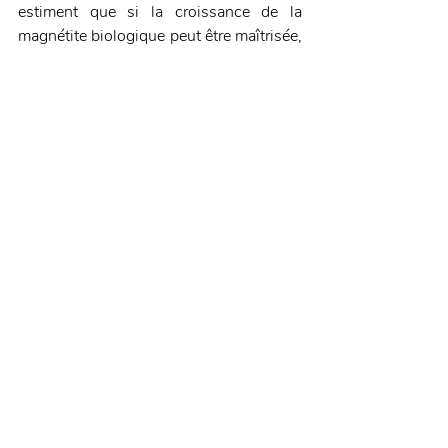
estiment que si la croissance de la 
magnétite biologique peut être maîtrisée, 
cela pourrait ouvrir la porte à la 
création 
de nouveaux matériaux à l’échelle 
nanométrique
.
Source : Science Post 
Etude
Innovation
Posts récents
Voir tout