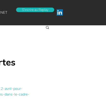
S'incrire au Replay
INET
rtes
2-avril-pour-
tes-dans-le-cadre-