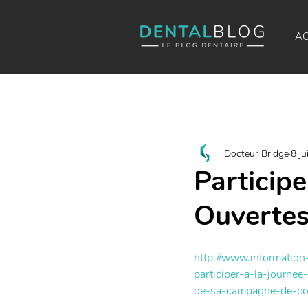
AC
Docteur Bridge
8 ju
Participe
Ouvertes
http://www.information
participer-a-la-journe
de-sa-campagne-de-co