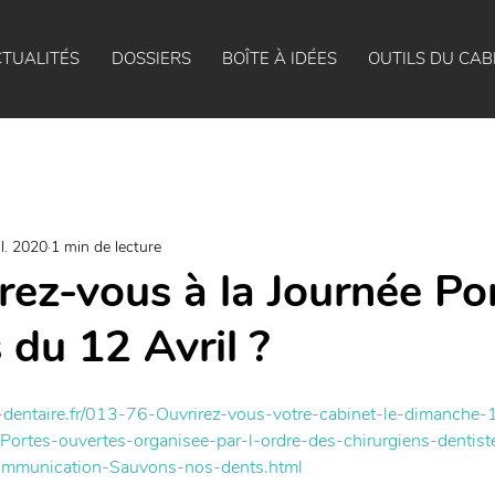
TUALITÉS
DOSSIERS
BOÎTE À IDÉES
OUTILS DU CAB
il. 2020
1 min de lecture
rez-vous à la Journée Po
 du 12 Avril ?
-dentaire.fr/013-76-Ouvrirez-vous-votre-cabinet-le-dimanche-1
e-Portes-ouvertes-organisee-par-l-ordre-des-chirurgiens-dentis
mmunication-Sauvons-nos-dents.html