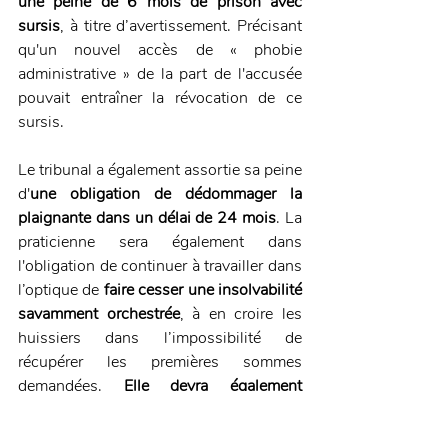
une peine de 6 mois de prison avec 
sursis
, à titre d’avertissement. Précisant 
qu'un nouvel accès de « phobie 
administrative » de la part de l'accusée 
pouvait entraîner la révocation de ce 
sursis.
Le tribunal a également assortie sa peine 
d'
une obligation de dédommager la 
plaignante dans un délai de 24 mois
. La 
praticienne sera également dans 
l'obligation de continuer à travailler dans 
l’optique de 
faire cesser une insolvabilité 
savamment orchestrée
, à en croire les 
huissiers dans l’impossibilité de 
récupérer les premières sommes 
demandées. 
Elle devra également 
8000€ de dommages et intérêts à la 
victime, 1000€ à l’Urssaf et 2000€ 