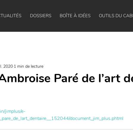
TUALITÉS
DOSSIERS
BOÎTE À IDÉES
OUTILS DU CAB
il. 2020
1 min de lecture
’Ambroise Paré de l’art d
in/jimplus/e-
e_pare_de_lart_dentaire__152044/document_jim_plus.phtml