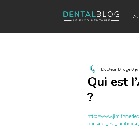
AC
Docteur Bridge
8 ju
Qui est l
?
http://www.jim.fr/medec
docs/qui_est_lambrois