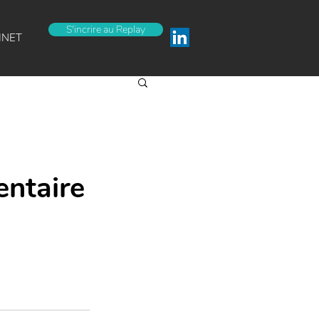
S'incrire au Replay
INET
entaire