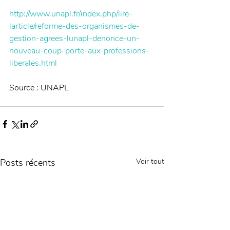
http://www.unapl.fr/index.php/lire-
larticle/reforme-des-organismes-de-
gestion-agrees-lunapl-denonce-un-
nouveau-coup-porte-aux-professions-
liberales.html
Source : UNAPL 
Posts récents
Voir tout