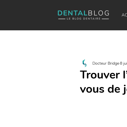
AC
Docteur Bridge
8 ju
Trouver l
vous de j