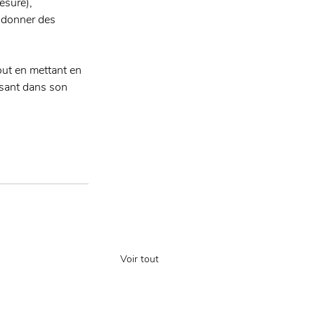
esuré), 
(donner des 
out en mettant en 
isant dans son 
Voir tout