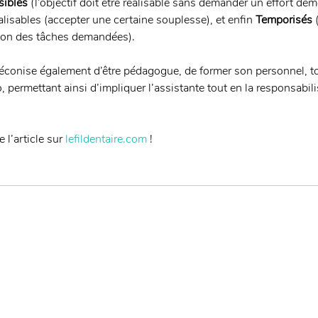
sibles
 (l’objectif doit être réalisable sans demander un effort dém
alisables (accepter une certaine souplesse), et enfin 
Temporisés
 
ation des tâches demandées). 
préconise également d’être pédagogue, de former son personnel, t
, permettant ainsi d’impliquer l’assistante tout en la responsabil
 l’article sur 
lefildentaire.com
 !