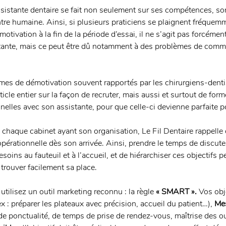
sistante dentaire se fait non seulement sur ses compétences, so
ntre humaine. Ainsi, si plusieurs praticiens se plaignent fréque
émotivation à la fin de la période d’essai, il ne s’agit pas forcém
tante, mais ce peut être dû notamment à des problèmes de commu
èmes de démotivation souvent rapportés par les chirurgiens-dentis
cle entier sur la façon de recruter, mais aussi et surtout de forme
nelles avec son assistante, pour que celle-ci devienne parfaite po
chaque cabinet ayant son organisation, Le Fil Dentaire rappelle 
opérationnelle dès son arrivée. Ainsi, prendre le temps de discuter
besoins au fauteuil et à l’accueil, et de hiérarchiser ces objectifs p
rouver facilement sa place. 
 utilisez un outil marketing reconnu : la règle 
« SMART ».
 Vos obj
ex : préparer les plateaux avec précision, accueil du patient…), 
Me
 ponctualité, de temps de prise de rendez-vous, maîtrise des ou