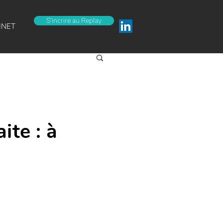
S'incrire au Replay
INET
ite : à