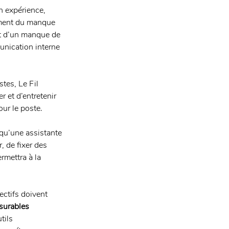
n expérience, 
mment du manque 
ent d’un manque de 
nication interne 
tes, Le Fil 
r et d’entretenir 
ur le poste. 
qu’une assistante 
, de fixer des 
ermettra à la 
ectifs doivent 
surables
tils 