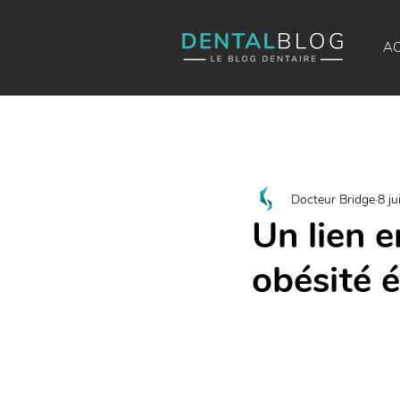
AC
Docteur Bridge
8 ju
Un lien 
obésité é