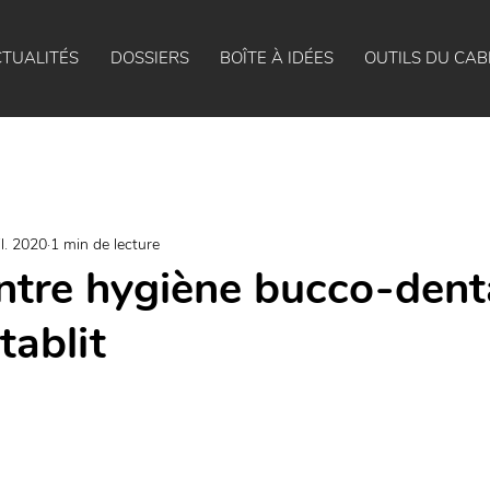
TUALITÉS
DOSSIERS
BOÎTE À IDÉES
OUTILS DU CAB
il. 2020
1 min de lecture
entre hygiène bucco-denta
tablit