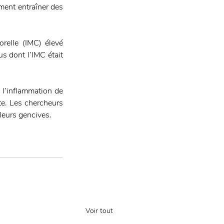
ment entraîner des 
relle (IMC) élevé 
s dont l’IMC était 
 l’inflammation de 
e. Les chercheurs 
 leurs gencives.
Voir tout