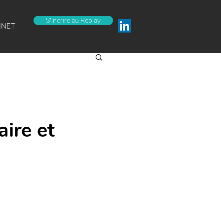
S'incrire au Replay
INET
ire et