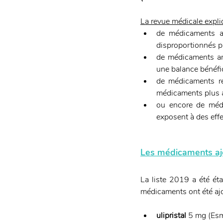
La revue médicale expliqu
de médicaments ac
disproportionnés pa
de médicaments anc
une balance bénéfic
de médicaments ré
médicaments plus a
ou encore de médic
exposent à des effe
Les médicaments ajou
La liste 2019 a été ét
médicaments ont été ajo
ulipristal
 5 mg (Esm