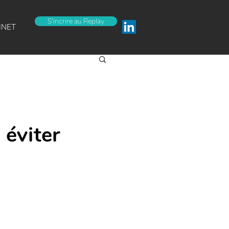
S'incrire au Replay
INET
 éviter