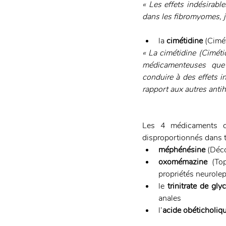
« Les effets indésirabl
dans les fibromyomes, ju
la 
cimétidine
 (Cimé
« La cimétidine (Cimétid
médicamenteuses que 
conduire à des effets i
rapport aux autres anti
Les 4 médicaments ci-
disproportionnés dans to
méphénésine
 (Déc
oxomémazine
 (Top
propriétés neurole
le 
trinitrate de gly
anales
l’
acide obéticholiqu