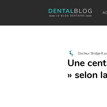
AC
Docteur Bridge
8 ju
Une cent
» selon l