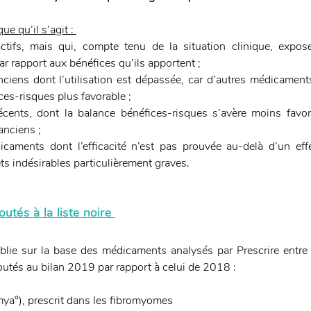
e qu’il s’agit : 
tifs, mais qui, compte tenu de la situation clinique, expose
r rapport aux bénéfices qu’ils apportent ;
iens dont l’utilisation est dépassée, car d’autres médicaments
es-risques plus favorable ;
cents, dont la balance bénéfices-risques s’avère moins favora
nciens ;
aments dont l’efficacité n’est pas prouvée au-delà d’un effe
ts indésirables particulièrement graves.
tés à la liste noire 
ablie sur la base des médicaments analysés par Prescrire entr
utés au bilan 2019 par rapport à celui de 2018 : 
ya°), prescrit dans les fibromyomes