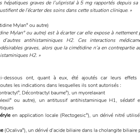
es hépatiques graves de l’ulipristal à 5 mg rapportés depuis sa 
stifient de l’écarter des soins dans cette situation clinique. »
tidine Mylan° ou autre) 
ine Mylan° ou autre) est à écarter car elle expose à nettement p
d’autres antihistaminiques H2. Ces interactions médicame
ndésirables graves, alors que la cimétidine n’a en contrepartie 
histaminiques H2. »
dessous ont, quant à eux, été ajoutés car leurs effets i
utes les indications dans lesquelles ils sont autorisés :
ontractyl°, Décontractyl baume°), un myorelaxant
lexil° ou autre), un antitussif antihistaminique H1, sédatif e
ptiques
céryle
 en application locale (Rectogesic°), un dérivé nitré utilisé
e 
(Ocaliva°), un dérivé d’acide biliaire dans la cholangite biliaire 