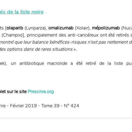
 de la liste noire
s [
olaparib
 (Lynparza), 
omalizumab
 (Xolair), 
mépolizumab
 (Nuca
 (Champix)], principalement des anti-cancéreux ont été retirés de
ontré que leur balance bénéfices-risques n’est pas nettement dé
es options dans de rares situations
 ». 
ek), un antibiotique macrolide a été retiré de la liste puis
et sur le site 
Prescrire.org
rire - Février 2019 - Tome 39 - N° 424 