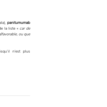
la), 
panitumumab
 la liste « 
car de 
favorable, ou que 
qu’il n’est plus 