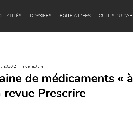
TUALITÉS
DOSSIERS
BOÎTE À IDÉES
OUTILS DU CAB
il. 2020
2 min de lecture
aine de médicaments « à
a revue Prescrire