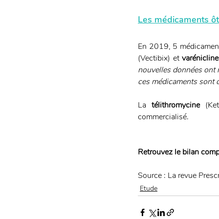
Les médicaments ôtés
En 2019, 5 médicament
(Vectibix) et 
varénicline
nouvelles données ont m
ces médicaments sont d
La 
télithromycine
 (Ket
commercialisé.
Retrouvez le bilan compl
Source : La revue Presc
Etude