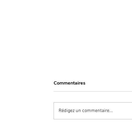
Commentaires
Rédigez un commentaire...
“Bone Smashing” ; une