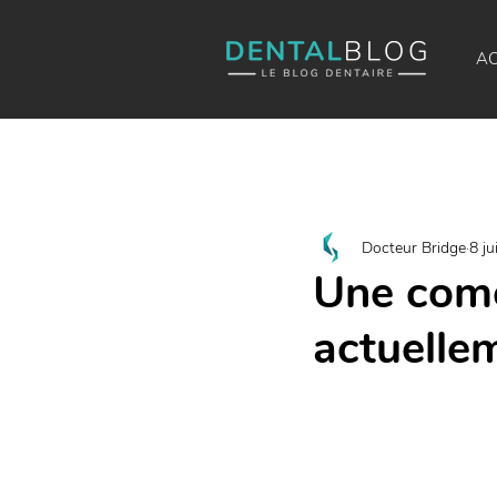
AC
Docteur Bridge
8 ju
Une comé
actuellem