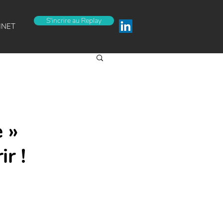
S'incrire au Replay
INET
 »
r !