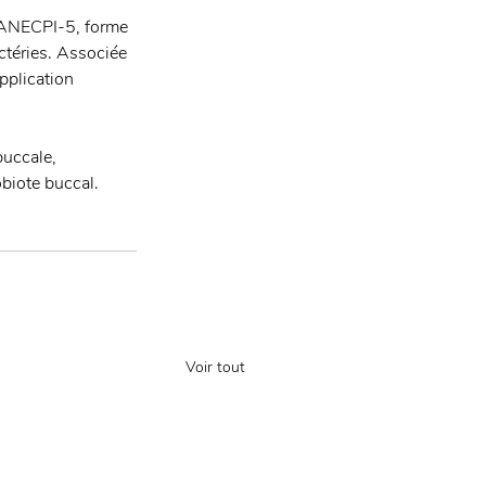
 CANECPI-5, forme 
ctéries. Associée 
application 
buccale, 
obiote buccal.
Voir tout