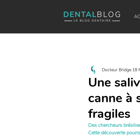
AC
Docteur Bridge
18 f
Une saliv
canne à s
fragiles
Des chercheurs brésilien
Cette découverte pourrai