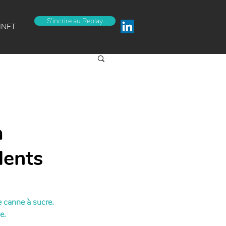
S'incrire au Replay
INET
a
dents
e canne à sucre. 
e.