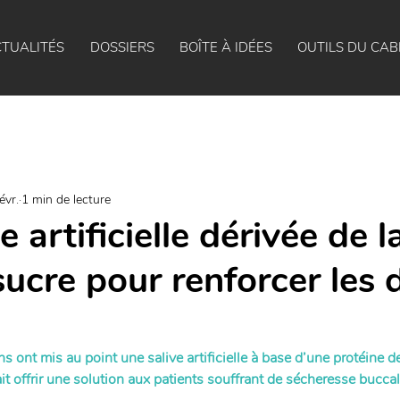
TUALITÉS
DOSSIERS
BOÎTE À IDÉES
OUTILS DU CAB
évr.
1 min de lecture
e artificielle dérivée de l
ucre pour renforcer les 
s ont mis au point une salive artificielle à base d’une protéine d
t offrir une solution aux patients souffrant de sécheresse buccal