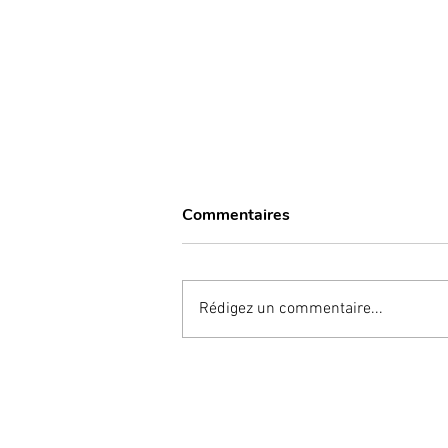
Commentaires
Rédigez un commentaire...
Lutter contre les affections
bucco-dentaires grâce à une
molécule contenue dans la
pomme