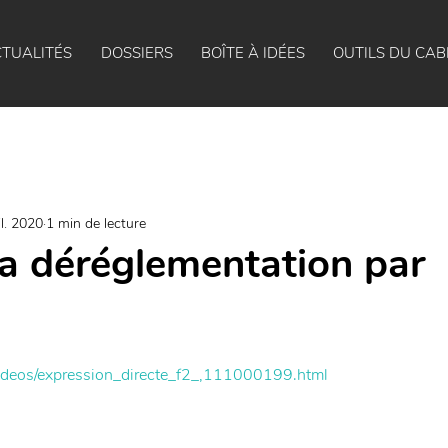
TUALITÉS
DOSSIERS
BOÎTE À IDÉES
OUTILS DU CAB
il. 2020
1 min de lecture
La déréglementation par
r/videos/expression_directe_f2_,111000199.html