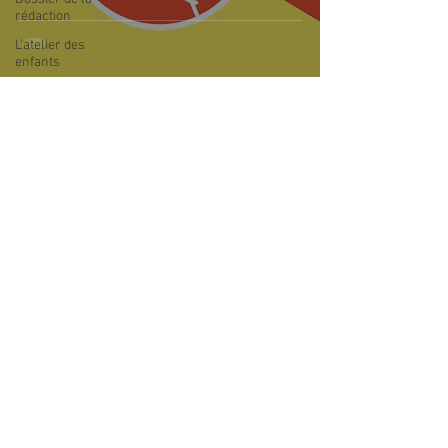
rédaction
L'atelier des
enfants
L'idée déco
Le geste
8 juil. 2020
1 min de lecture
écoresponsable
L'idée Com'
outils du cabinet
Boite à idées
Actualités
Prévention
#MoisSansTabac : lancement de la
bucco dentaire
4eme édition
réseaux sociaux
Copyright DENTAL
SOFT
-
Mentions légales