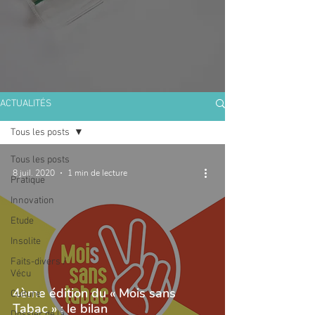
ACTUALITÉS
Tous les posts
Tous les posts
8 juil. 2020
1 min de lecture
Pratique
Innovation
Etude
Insolite
Faits-divers /
Vécu
4ème édition du « Mois sans
Culture
Tabac » : le bilan
Dossier de la