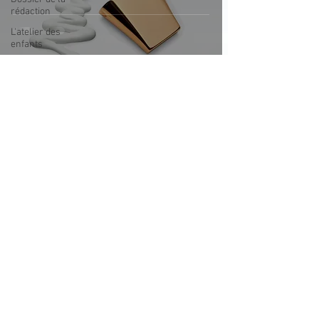
rédaction
L'atelier des
enfants
L'idée déco
Le geste
8 juil. 2020
1 min de lecture
écoresponsable
L'idée Com'
outils du cabinet
Boite à idées
Actualités
Prévention
Le tube qui n'en perd pas une
bucco dentaire
goutte !
réseaux sociaux
Copyright DENTAL
SOFT
-
Mentions légales