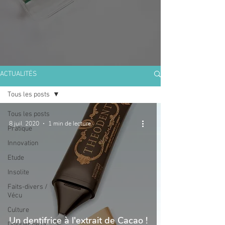
ACTUALITÉS
Tous les posts
Tous les posts
8 juil. 2020
1 min de lecture
Pratique
Innovation
Etude
Insolite
Faits-divers /
Vécu
Culture
Un dentifrice à l'extrait de Cacao !
Dossier de la