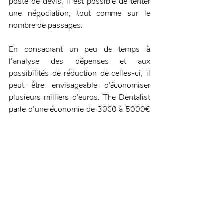
poste de devis, il est possible de tenter 
une négociation, tout comme sur le 
nombre de passages.
En consacrant un peu de temps à 
l’analyse des dépenses et aux 
possibilités de réduction de celles-ci, il 
peut être envisageable d’économiser 
plusieurs milliers d’euros. The Dentalist 
parle d’une économie de 3000 à 5000€ 
par praticien, ce qui n’est pas à négliger.
Retrouvez l’intégralité des conseils sur 
thedentalist.fr
 !
Pratique