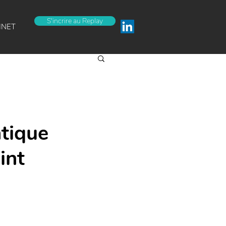
S'incrire au Replay
INET
tique
int