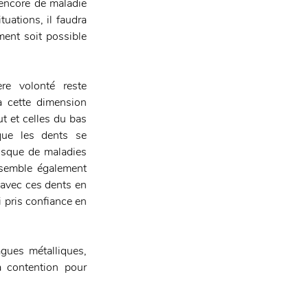
encore de maladie 
ations, il faudra 
ment soit possible 
re volonté reste 
à cette dimension 
t et celles du bas 
que les dents se 
isque de maladies 
 semble également 
avec ces dents en 
 pris confiance en 
agues métalliques, 
a contention pour 