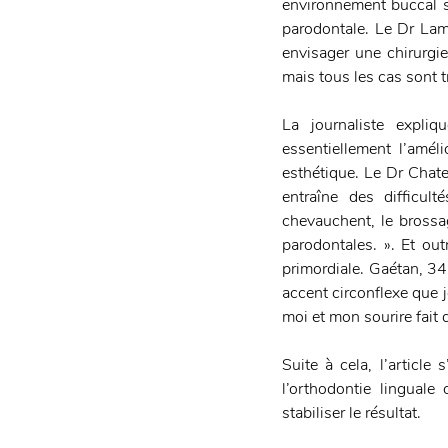
environnement buccal s
parodontale. Le Dr Lamb
envisager une chirurgie 
mais tous les cas sont tr
La journaliste expliq
essentiellement l’amél
esthétique. Le Dr Chate
entraîne des difficul
chevauchent, le brossag
parodontales. ». Et ou
primordiale. Gaétan, 34
accent circonflexe que j
moi et mon sourire fait 
Suite à cela, l’article
l’orthodontie linguale
stabiliser le résultat.