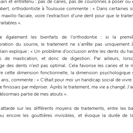
ain et entretenu : pas de caries, pas de couronnes à poser ou 
ert, orthodontiste à Toulouse commente : « Dans certaines situ
maxillo-faciale, voire l’extraction d’une dent pour que le traite
aitables ».
ue également les bienfaits de l’orthodontie : si la premiè
ioration du sourire, le traitement ne s’arrête pas uniquement 
lain explique : « Un problème d’occlusion entre les dents du hau
tés de mastication, et donc de digestion. Par ailleurs, lors
e des dents n’est pas optimal. Cela favorise les caries et le r
tre cette dimension fonctionnelle, la dimension psychologique
 ans, commente : « C’était pour moi un handicap social de vivre 
e finissais par mépriser. Après le traitement, ma vie a changé. J’ai
désormais partie de mes atouts ».
 s’attarde sur les différents moyens de traitements, entre les b
 ou encore les gouttières invisibles, et évoque la durée de l