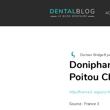
AC
Docteur Bridge
8 ju
Doniphan
Poitou C
http://france3-regions.
Source : France 3