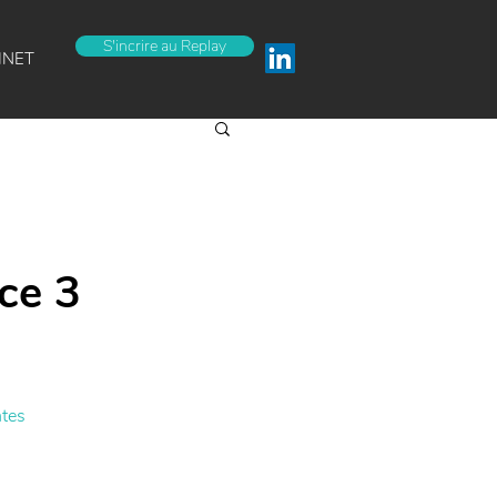
S'incrire au Replay
INET
ce 3
ntes