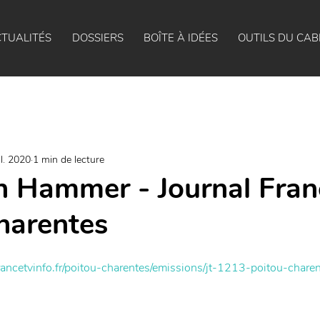
TUALITÉS
DOSSIERS
BOÎTE À IDÉES
OUTILS DU CAB
il. 2020
1 min de lecture
 Hammer - Journal Fran
harentes
francetvinfo.fr/poitou-charentes/emissions/jt-1213-poitou-chare