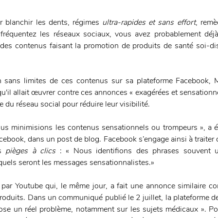
r blanchir les dents, régimes 
ultra-rapides et sans effort
, remè
 fréquentez les réseaux sociaux, vous avez probablement déjà
des contenus faisant la promotion de produits de santé soi-dis
on sans limites de ces contenus sur sa plateforme Facebook, 
'il allait œuvrer contre ces annonces « exagérées et sensationnel
 du réseau social pour réduire leur visibilité. 
nous minimisions les contenus sensationnels ou trompeurs », a éc
ebook, dans un post de blog. Facebook s’engage ainsi à traiter c
s 
pièges à clics 
: « Nous identifions des phrases souvent ut
uels seront les messages sensationnalistes.»
par Youtube qui, le même jour, a fait une annonce similaire co
oduits. Dans un communiqué publié le 2 juillet, la plateforme de
ose un réel problème, notamment sur les sujets médicaux ». Pour