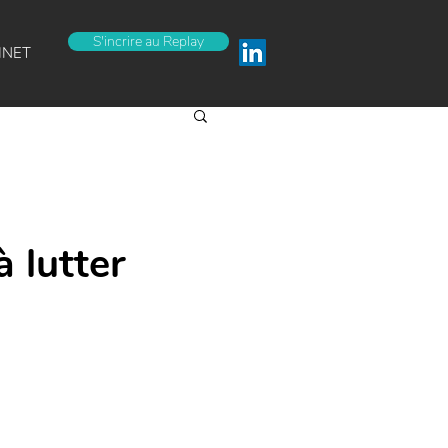
S'incrire au Replay
INET
 lutter