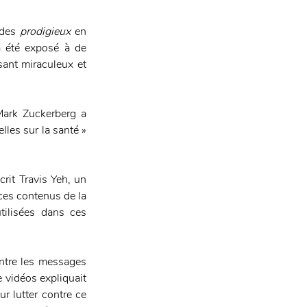
des 
prodigieux
 en 
 été exposé à de 
ant miraculeux et 
Mark Zuckerberg a 
les sur la santé » 
rit Travis Yeh, un 
es contenus de la 
ilisées dans ces 
ntre les messages 
 vidéos expliquait 
 lutter contre ce 