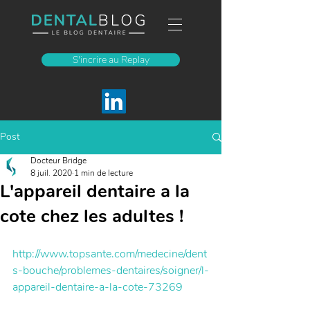
S'incrire au Replay
Post
Docteur Bridge
8 juil. 2020
1 min de lecture
L'appareil dentaire a la
cote chez les adultes !
http://www.topsante.com/medecine/dent
s-bouche/problemes-dentaires/soigner/l-
appareil-dentaire-a-la-cote-73269