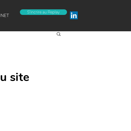
S'incrire au Replay
INET
u site