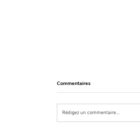
Commentaires
Rédigez un commentaire...
“Bone Smashing” ; une