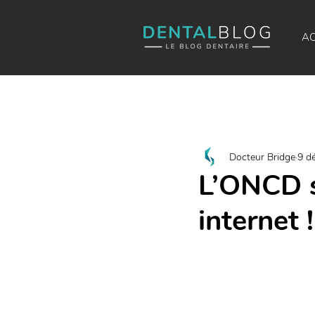
AC
Docteur Bridge
9 d
L’ONCD s
internet !