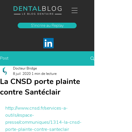
S'incrire au Replay
Post
Docteur Bridge
8 juil. 2020
1 min de lecture
La CNSD porte plainte
contre Santéclair
http://www.cnsd.fr/services-a-
outils/espace-
presse/communiques/1314-la-cnsd-
porte-plainte-contre-santeclair