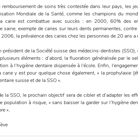
e remboursement de soins très contestée dans leur pays, les je
anisation Mondiale de la Santé, comme les champions du mond
la carie est combattue avec succès : en 2000, 60% des en
e saine, exempte de caries sur leurs dents permanentes, contr
t 2006, la prévalence des caries chez les personnes de 20 ans 
e-président de la Société suisse des médecins-dentistes (SSO), c
lusieurs éléments : d’abord, la fluoration généralisée par le sel e
tion à l’hygiène dentaire dispensée à l’école. Enfin, l’engagemen
a carie y est pour quelque chose également, « la prophylaxie [ét
ntaire suisse et de la SSO ».
e la SSO, le prochain objectif sera de cibler et d’adapter les eff
e population à risque, « sans baisser la garder sur l’hygiène dent
re ».
nève