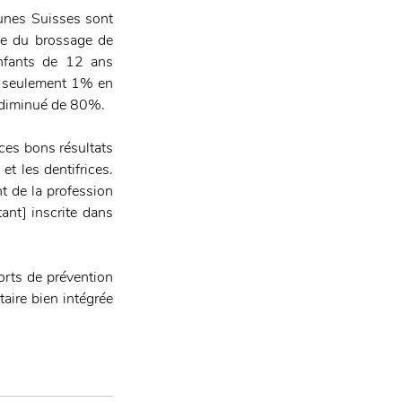
unes Suisses sont 
e du brossage de 
fants de 12 ans 
e seulement 1% en 
a diminué de 80%.
es bons résultats 
t les dentifrices. 
t de la profession 
ant] inscrite dans 
orts de prévention 
aire bien intégrée 