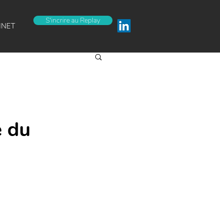
S'incrire au Replay
INET
e du