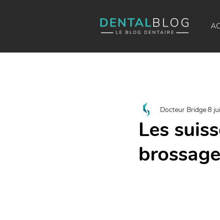
AC
Docteur Bridge
8 ju
Les suis
brossage