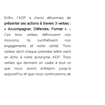
Enfin, l’ADF a choisi désormais de 
présenter ses actions à travers 3 verbes : 
« Accompagner, Défendre, Former »
. « 
Ces trois verbes définissent nos 
missions. Ils synthétisent nos 
engagements et notre utilité. Trois 
verbes dont chaque première lettre vient 
en écho à notre acronyme ADF. Trois 
verbes qui donnent un cadre à tout ce 
que nous avons entrepris jusqu’à 
aujourd’hui et que nous continuerons de 
développer. »
Rendez-vous dès maintenant sur le site 
de l’ADF
 pour voir cette nouvelle façon 
de communiquer à l’œuvre !